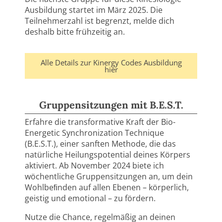
Ausbildung startet im März 2025. Die
Teilnehmerzahl ist begrenzt, melde dich
deshalb bitte frühzeitig an.
Alle Details zur Kinergy Codes Ausbildung
hier
Gruppensitzungen mit B.E.S.T.
Erfahre
die
transformative
Kraft
der
Bio-
Energetic
Synchronization
Technique
(B.E.S.T.),
einer
sanften
Methode,
die
das
natürliche
Heilungspotential
deines Körpers
aktiviert.
Ab
November
2024
biete
ich
wöchentliche
Gruppensitzungen
an,
um dein
Wohlbeﬁnden
auf
allen
Ebenen
–
körperlich,
geistig
und
emotional
–
zu fördern.
Nutze
die
Chance,
regelmäßig
an
deinen