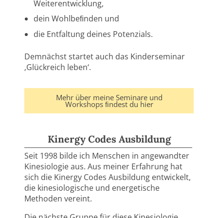
Weiterentwicklung,
dein Wohlbeﬁnden
und
die
Entfaltung
deines
Potenzials.
Demnächst
startet
auch
das Kinderseminar
‚Glückreich
leben‘.
Mehr über meine Seminare und
Workshops ﬁndest du hier
Kinergy Codes Ausbildung
Seit 1998 bilde ich Menschen in angewandter
Kinesiologie aus. Aus meiner Erfahrung hat
sich die Kinergy Codes Ausbildung entwickelt,
die kinesiologische und energetische
Methoden vereint.
Die nächste Gruppe für diese Kinesiologie