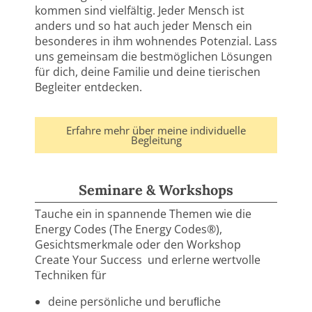
kommen sind vielfältig. Jeder Mensch ist
anders und so hat auch jeder Mensch ein
besonderes in ihm wohnendes Potenzial. Lass
uns gemeinsam die bestmöglichen Lösungen
für
dich,
deine
Familie
und
deine
tierischen
Begleiter entdecken.
Erfahre mehr über meine individuelle
Begleitung
Seminare & Workshops
Tauche
ein
in
spannende
Themen
wie
die
Energy
Codes (The Energy Codes®),
Gesichtsmerkmale
oder
den
Workshop
Create
Your
Success
und
erlerne wertvolle
Techniken
für
deine
persönliche
und
beruﬂiche